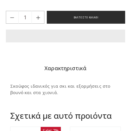
ΒΆΛΤΟ ΣΤΟ ΚΑΛΆΘΙ
Προσθήκη
προϊόντος
στο
καλάθι
Χαρακτηριστικά
σας
Σκούφος ιδανικός για σκι και εξορμήσεις στο
βουνό και στα χιονιά.
Σχετικά με αυτό προιόντα
Sale! 7%